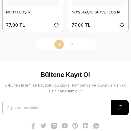
NO:17 FLOŞ İP
NO:25/AÇIK KAHVE FLOŞ İP
77,00 TL
77,00 TL
1
2
Bültene Kayıt Ol
E-bülten listemize kaydolduğunuzda, kampanya ve duyurulardan ilk
sizin haberiniz olur.