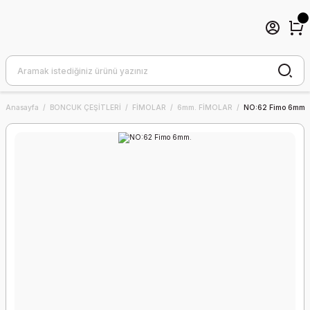
Anasayfa
BONCUK ÇEŞİTLERİ
FİMOLAR
6mm. FİMOLAR
NO:62 Fimo 6mm.