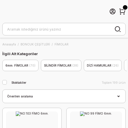
Anasayfa
BONCUK ÇEŞİTLERİ
FİMOLAR
İlgili Alt Kategoriler
6mm. FİMOLAR
(70)
SİLİNDİR FİMOLAR
(38)
DİZİ HAMURLAR
(26)
Stoktakiler
Toplam 199 ürün