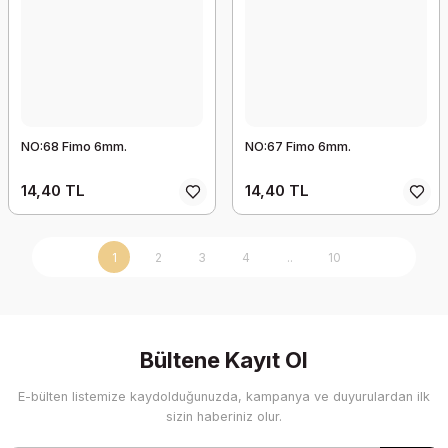
NO:68 Fimo 6mm.
NO:67 Fimo 6mm.
14,40 TL
14,40 TL
1
2
3
4
..
10
Bültene Kayıt Ol
E-bülten listemize kaydolduğunuzda, kampanya ve duyurulardan ilk
sizin haberiniz olur.