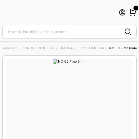
Anasayfa
BONCUK ÇEŞİTLERİ
FİMOLAR
6mm. FİMOLAR
NO:68 Fimo 6mm.