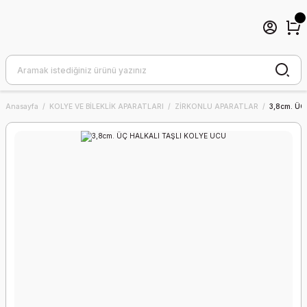
Anasayfa
KOLYE VE BİLEKLİK APARATLARI
ZİRKONLU APARATLAR
3,8cm. ÜÇ