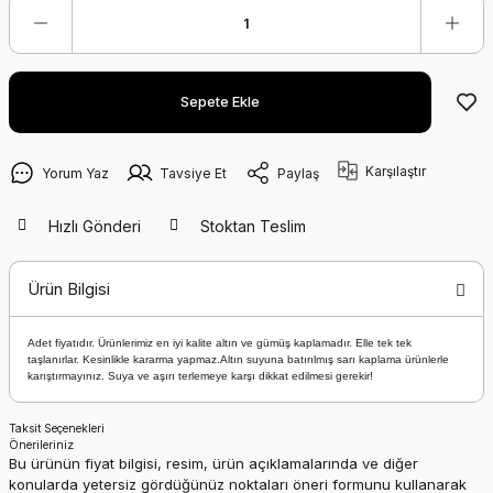
Sepete Ekle
Karşılaştır
Yorum Yaz
Tavsiye Et
Paylaş
Hızlı Gönderi
Stoktan Teslim
Ürün Bilgisi
Adet fiyatıdır. Ürünlerimiz en iyi kalite altın ve gümüş kaplamadır. Elle tek tek
taşlanırlar. Kesinlikle kararma yapmaz.Altın suyuna batırılmış sarı kaplama ürünlerle
karıştırmayınız. Suya ve aşırı terlemeye karşı dikkat edilmesi gerekir!
Taksit Seçenekleri
Önerileriniz
Bu ürünün fiyat bilgisi, resim, ürün açıklamalarında ve diğer
konularda yetersiz gördüğünüz noktaları öneri formunu kullanarak