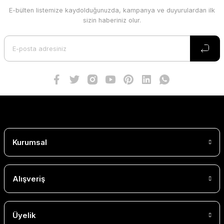
E-bülten listemize kaydolduğunuzda, kampanya ve duyurulardan ilk
sizin haberiniz olur.
Kurumsal
Alışveriş
Üyelik