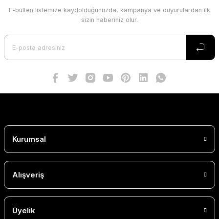
E-bülten listemize kaydolduğunuzda, kampanya ve duyurulardan ilk
sizin haberiniz olur.
Kurumsal
Alışveriş
Üyelik