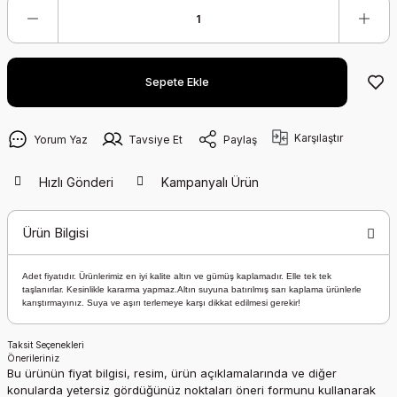
Sepete Ekle
Karşılaştır
Yorum Yaz
Tavsiye Et
Paylaş
Hızlı Gönderi
Kampanyalı Ürün
Ürün Bilgisi
Adet fiyatıdır. Ürünlerimiz en iyi kalite altın ve gümüş kaplamadır. Elle tek tek
taşlanırlar. Kesinlikle kararma yapmaz.Altın suyuna batırılmış sarı kaplama ürünlerle
karıştırmayınız. Suya ve aşırı terlemeye karşı dikkat edilmesi gerekir!
Taksit Seçenekleri
Önerileriniz
Bu ürünün fiyat bilgisi, resim, ürün açıklamalarında ve diğer
konularda yetersiz gördüğünüz noktaları öneri formunu kullanarak