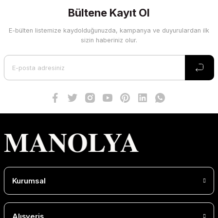
Bültene Kayıt Ol
E-bülten listemize kaydolduğunuzda, kampanya ve duyurulardan ilk
sizin haberiniz olur.
Kurumsal
Alışveriş