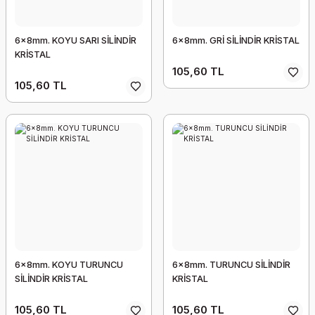
MAZ İPLER
ONCUKLAR
LAR
MAVİ-LACİVERT TONLARI
6x8mm. KOYU SARI SİLİNDİR
6x8mm. GRİ SİLİNDİR KRİSTAL
R/ÇELİK TELLER
ONCUK
TLARI
K TAŞLAR
ALTIN-GOLD TONLARI
KRİSTAL
105,60 TL
105,60 TL
DELE
RATLAR
SOMON-TEN RENGİ TONLARI
BONCUK (KALIN SİLİNDİR FİMO)
LAR
PEMBE-FUŞYA-ROSE TONLARI
KLER
R
MOR-LİLA TONLARI
LER
KAHVE-BAKIR-BRONZE TONLARI
 BONCUK
6x8mm. KOYU TURUNCU
6x8mm. TURUNCU SİLİNDİR
SİLİNDİR KRİSTAL
KRİSTAL
105,60 TL
105,60 TL